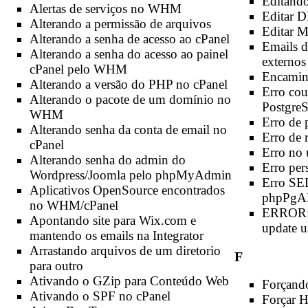
Editand
Alertas de serviços no WHM
Editar D
Alterando a permissão de arquivos
Editar 
Alterando a senha de acesso ao cPanel
Emails d
Alterando a senha do acesso ao painel
externos
cPanel pelo WHM
Encamin
Alterando a versão do PHP no cPanel
Erro co
Alterando o pacote de um domínio no
Postgre
WHM
Erro de
Alterando senha da conta de email no
Erro de 
cPanel
Erro no
Alterando senha do admin do
Erro per
Wordpress/Joomla pelo phpMyAdmin
Erro S
Aplicativos OpenSource encontrados
phpPgA
no WHM/cPanel
ERROR: 
Apontando site para Wix.com e
update u
mantendo os emails na Integrator
Arrastando arquivos de um diretorio
F
para outro
Ativando o GZip para Conteúdo Web
Forçand
Ativando o SPF no cPanel
Forçar 