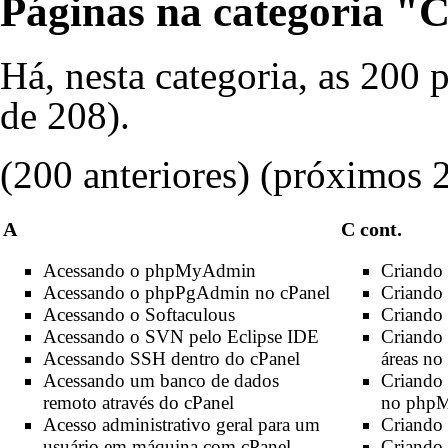
Páginas na categoria 
Há, nesta categoria, as 200 
de 208).
(200 anteriores) (
próximos 
A
C cont.
Acessando o phpMyAdmin
Criando 
Acessando o phpPgAdmin no cPanel
Criando
Acessando o Softaculous
Criando
Acessando o SVN pelo Eclipse IDE
Criando
Acessando SSH dentro do cPanel
áreas no
Acessando um banco de dados
Criando 
remoto através do cPanel
no php
Acesso administrativo geral para um
Criando 
usuário em máquina com cPanel
Criando 