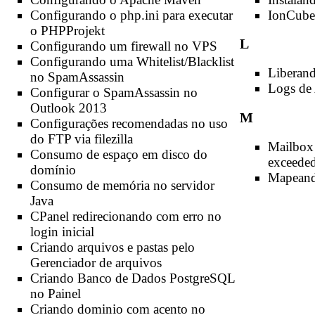
IonCube 
Configurando o php.ini para executar
o PHPProjekt
L
Configurando um firewall no VPS
Configurando uma Whitelist/Blacklist
Liberan
no SpamAssassin
Logs de
Configurar o SpamAssassin no
Outlook 2013
M
Configurações recomendadas no uso
do FTP via filezilla
Mailbox 
Consumo de espaço em disco do
exceede
domínio
Mapeand
Consumo de memória no servidor
Java
CPanel redirecionando com erro no
login inicial
Criando arquivos e pastas pelo
Gerenciador de arquivos
Criando Banco de Dados PostgreSQL
no Painel
Criando dominio com acento no