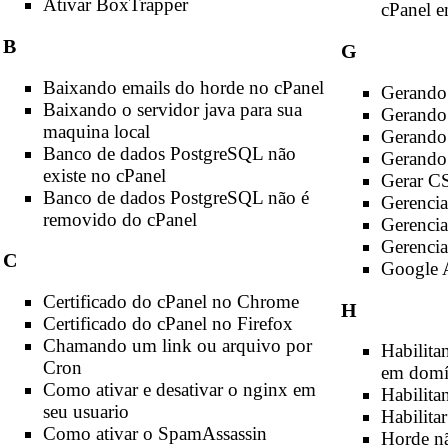
Ativar BoxTrapper
cPanel 
B
G
Baixando emails do horde no cPanel
Gerando
Baixando o servidor java para sua
Gerando
maquina local
Gerando
Banco de dados PostgreSQL não
Gerando
existe no cPanel
Gerar CS
Banco de dados PostgreSQL não é
Gerencia
removido do cPanel
Gerenci
Gerencia
C
Google 
Certificado do cPanel no Chrome
H
Certificado do cPanel no Firefox
Chamando um link ou arquivo por
Habilita
Cron
em domí
Como ativar e desativar o nginx em
Habilita
seu usuario
Habilita
Como ativar o SpamAssassin
Horde nã