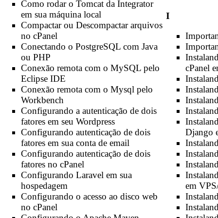
Como rodar o Tomcat da Integrator
em sua máquina local
I
Compactar ou Descompactar arquivos
Importa
no cPanel
Importa
Conectando o PostgreSQL com Java
Instalan
ou PHP
cPanel 
Conexão remota com o MySQL pelo
Instalan
Eclipse IDE
Instalan
Conexão remota com o Mysql pelo
Instalan
Workbench
Instalan
Configurando a autenticação de dois
Instala
fatores em seu Wordpress
Django 
Configurando autenticação de dois
Instalan
fatores em sua conta de email
Instalan
Configurando autenticação de dois
Instalan
fatores no cPanel
Instala
Configurando Laravel em sua
em VPS/
hospedagem
Instala
Configurando o acesso ao disco web
Instalan
no cPanel
Instalan
Configurando o Apache Maven