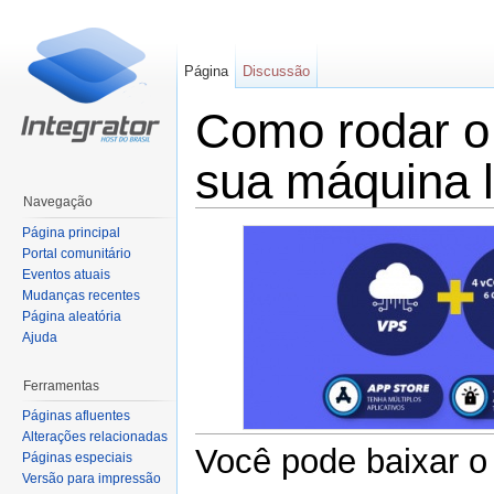
Página
Discussão
Como rodar o 
sua máquina l
Navegação
Ir para:
navegação
,
pesquisa
Página principal
Portal comunitário
Eventos atuais
Mudanças recentes
Página aleatória
Ajuda
Ferramentas
Páginas afluentes
Alterações relacionadas
Você pode baixar o
Páginas especiais
Versão para impressão