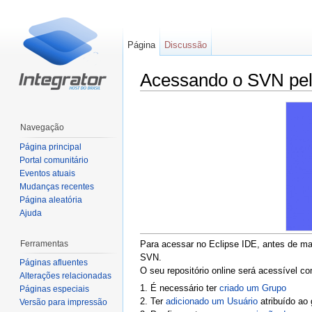
Página
Discussão
Acessando o SVN pel
Ir para:
navegação
,
pesquisa
Navegação
Página principal
Portal comunitário
Eventos atuais
Mudanças recentes
Página aleatória
Ajuda
Ferramentas
Para acessar no Eclipse IDE, antes de mai
SVN.
Páginas afluentes
O seu repositório online será acessível co
Alterações relacionadas
1. É necessário ter
criado um Grupo
Páginas especiais
2. Ter
adicionado um Usuário
atribuído ao 
Versão para impressão