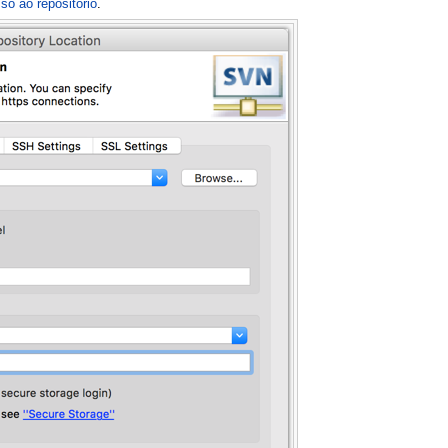
so ao repositório
.