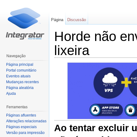
Página
Discussão
Horde não env
lixeira
Navegação
Ir para:
navegação
,
pesquisa
Página principal
Portal comunitário
Eventos atuais
Mudanças recentes
Página aleatória
Ajuda
Ferramentas
Páginas afluentes
Alterações relacionadas
Ao tentar excluir
Páginas especiais
Versão para impressão