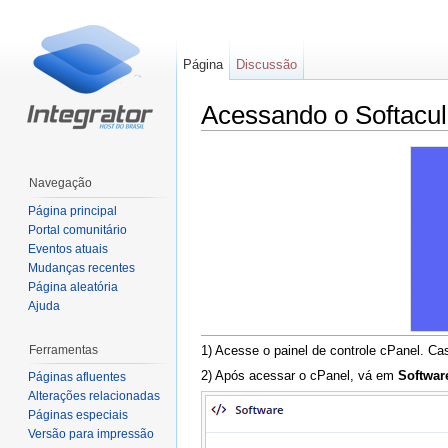
Página
Discussão
Acessando o Softacu
Ir para:
navegação
,
pesquisa
Navegação
Página principal
Portal comunitário
Eventos atuais
Mudanças recentes
Página aleatória
Ajuda
Ferramentas
1) Acesse o painel de controle cPanel. C
2) Após acessar o cPanel, vá em
Softwar
Páginas afluentes
Alterações relacionadas
Páginas especiais
Versão para impressão