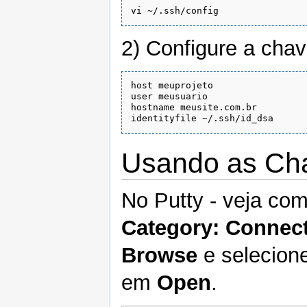
vi ~/.ssh/config
2) Configure a chav
host meuprojeto

user meusuario

hostname meusite.com.br

Usando as Ch
No Putty - veja com
Category: Connect
Browse
e selecione
em
Open
.