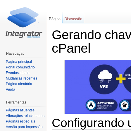
Página
Discussão
Gerando chav
cPanel
Navegação
Ir para:
navegação
,
pesquisa
Página principal
Portal comunitário
Eventos atuais
Mudanças recentes
Página aleatória
Ajuda
Ferramentas
Páginas afluentes
Alterações relacionadas
Configurando 
Páginas especiais
Versão para impressão