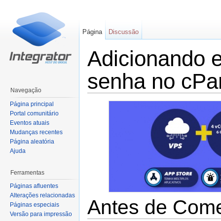
Página
Discussão
Adicionando e
senha no cPa
Navegação
Ir para:
navegação
,
pesquisa
Página principal
Portal comunitário
Eventos atuais
Mudanças recentes
Página aleatória
Ajuda
Ferramentas
Páginas afluentes
Alterações relacionadas
Antes de Com
Páginas especiais
Versão para impressão