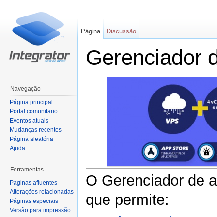
Página
Discussão
Gerenciador d
Ir para:
navegação
,
pesquisa
Navegação
Página principal
Portal comunitário
Eventos atuais
Mudanças recentes
Página aleatória
Ajuda
Ferramentas
O Gerenciador de a
Páginas afluentes
Alterações relacionadas
que permite:
Páginas especiais
Versão para impressão