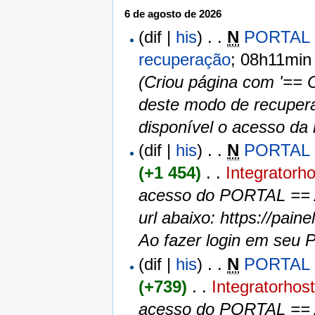
6 de agosto de 2026
(dif |
his
)
. .
N
PORTAL -
recuperação
‎;
08h11min
(Criou página com '== C
deste modo de recuper
disponível o acesso da
(dif |
his
)
. .
N
PORTAL -
(+1 454)
‎
. .
‎
Integratorho
acesso do PORTAL == 
url abaixo: https://pai
Ao fazer login em seu 
(dif |
his
)
. .
N
PORTAL -
(+739)
‎
. .
‎
Integratorhos
acesso do PORTAL == 