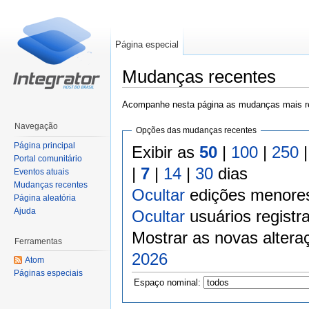
Página especial
Mudanças recentes
Ir para:
navegação
,
pesquisa
Acompanhe nesta página as mudanças mais re
Navegação
Opções das mudanças recentes
Página principal
Exibir as
50
|
100
|
250
Portal comunitário
|
7
|
14
|
30
dias
Eventos atuais
Mudanças recentes
Ocultar
edições menore
Página aleatória
Ajuda
Ocultar
usuários registr
Mostrar as novas altera
Ferramentas
2026
Atom
Páginas especiais
Espaço nominal: