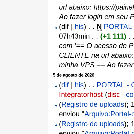
url abaixo: https://pai
Ao fazer login em seu 
(dif |
his
)
. .
N
PORTAL -
07h43min
. .
(+1 111)
‎
. 
com '== O acesso do 
CLIENTE na url abaixo: 
minha VPS == Ao fazer 
5 de agosto de 2026
(
dif
|
his
)
. .
PORTAL - 
Integratorhost
(
disc
|
co
(
Registro de uploads
);
enviou "
Arquivo:Portal-
(
Registro de uploads
);
enviou "
Arquivo:Portal-