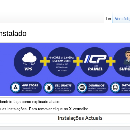
Ler
Ver códi
stalado
omínio faça como explicado abaixo:
uas instalações. Para remover clique no
X
vermelho