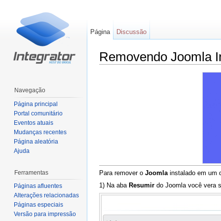
Página
Discussão
Removendo Joomla In
Ir para:
navegação
,
pesquisa
Navegação
Página principal
Portal comunitário
Eventos atuais
Mudanças recentes
Página aleatória
Ajuda
Ferramentas
Para remover o
Joomla
instalado em um d
1) Na aba
Resumir
do Joomla você vera s
Páginas afluentes
Alterações relacionadas
Páginas especiais
Versão para impressão