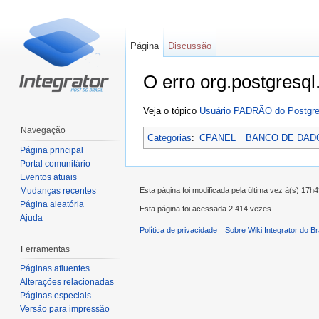
Página
Discussão
O erro org.postgresq
Ir para:
navegação
,
pesquisa
Veja o tópico
Usuário PADRÃO do Postgre
Navegação
Categorias
:
CPANEL
BANCO DE DAD
Página principal
Portal comunitário
Eventos atuais
Mudanças recentes
Esta página foi modificada pela última vez à(s) 17h
Página aleatória
Esta página foi acessada 2 414 vezes.
Ajuda
Política de privacidade
Sobre Wiki Integrator do Br
Ferramentas
Páginas afluentes
Alterações relacionadas
Páginas especiais
Versão para impressão