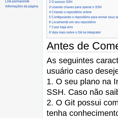
Link permanente
2
O acesso SSH
Informações da página
3
Usando chaves para operar o SSH
4
Criando o repositório online
5
Configurando o repositório para enviar seus 
6
Localmente em seu repositório
7
Caso haja erro
8
Veja mais sobre o Git na Integrator
Antes de Com
As seguintes carac
usuário caso deseje
1. O seu plano na In
SSH. Caso não saib
2. O Git possui co
tenha conheciment