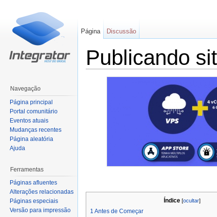
Página
Discussão
Publicando si
Ir para:
navegação
,
pesquisa
Navegação
Página principal
Portal comunitário
Eventos atuais
Mudanças recentes
Página aleatória
Ajuda
Ferramentas
Páginas afluentes
Alterações relacionadas
Índice
[
ocultar
]
Páginas especiais
Versão para impressão
1
Antes de Começar