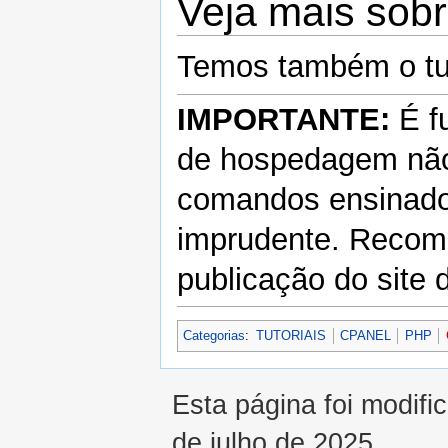
Veja mais sobr
Temos também o tu
IMPORTANTE:
É f
de hospedagem não 
comandos ensinados
imprudente. Recome
publicação do site d
Categorias
:
TUTORIAIS
CPANEL
PHP
Esta página foi modifi
de julho de 2025.