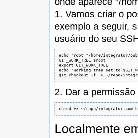
onde aparece "/home
1. Vamos criar o p
exemplo a seguir, s
usuário do seu SS
echo 'root="/home/integrator/pub
GIT_WORK_TREE=$root

export GIT_WORK_TREE

echo "Working tree set to $GIT_W
2. Dar a permissão
Localmente em