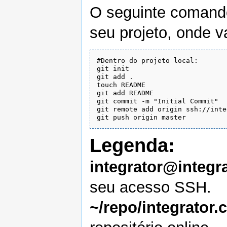
O seguinte comand
seu projeto, onde v
#Dentro do projeto local:

git init

git add .

touch README

git add README

git commit -m "Initial Commit"

git remote add origin ssh://inte
Legenda:
integrator@integr
seu acesso SSH.
~/repo/integrator.