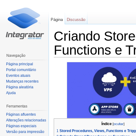
Página
Discussão
Criando Store
Functions e 
Navegação
Ir para:
navegação
,
pesquisa
Página principal
Portal comunitário
Eventos atuais
Mudanças recentes
Página aleatória
Ajuda
Ferramentas
Páginas afluentes
Alterações relacionadas
Índice
[
ocultar
]
Páginas especiais
1
Stored Procedures, Views, Functions e Tri
Versão para impressão