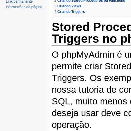
2
Criando Stored Procedures ou Functions
Link permanente
3
Criando Views
Informações da página
4
Criando Triggers
Stored Proced
Triggers no 
O phpMyAdmin é um
permite criar Store
Triggers. Os exem
nossa tutoria de co
SQL, muito menos 
deseja usar deve c
operação.