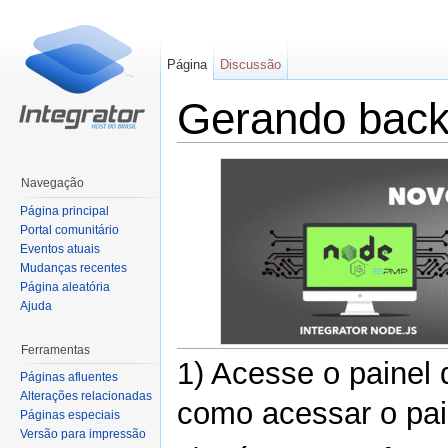
Página
Discussão
Gerando back
Ir para:
navegação
,
pesquisa
Navegação
Página principal
Portal comunitário
Eventos atuais
Mudanças recentes
Página aleatória
Ajuda
Ferramentas
1) Acesse o painel 
Páginas afluentes
Alterações relacionadas
como acessar o pa
Páginas especiais
Versão para impressão