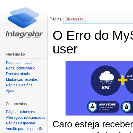
Página
Discussão
O Erro do My
user
Navegação
Ir para:
navegação
,
pesquisa
Página principal
Portal comunitário
Eventos atuais
Mudanças recentes
Página aleatória
Ajuda
Ferramentas
Páginas afluentes
Alterações relacionadas
Caro esteja receb
Páginas especiais
Versão para impressão