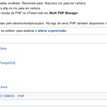
radas inválidas. Renomeie para .htaccess.mv para ter certeza.
ra php.ini.mv para ter certeza
a versão do PHP no cPanel indo em
Multi PHP Manager
das pelo desenvolvedor/usuário. Há logs de erros PHP tambem disponiveis 
, se preferir, para analisar e
alterar a permissão
.
 Java
 PostgreSQL
 check
 E ERROS
PHP