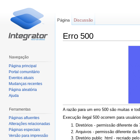
Página
Discussão
Erro 500
Ir para:
navegação
,
pesquisa
Navegação
Página principal
Portal comunitário
Eventos atuais
Mudanças recentes
Página aleatória
Ajuda
Ferramentas
A razão para um erro 500 são muitas e tod
Execução ilegal 500 ocorrem para usuári
Páginas afluentes
Alterações relacionadas
Diretórios - permissão diferente da
Páginas especiais
Arquivos - permissão diferente da 
Versão para impressão
Diretório public_html - recriado pelo