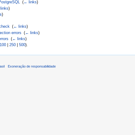
 PostgreSQL
‎
(
← links
)
links
)
ks
)
 check
‎
(
← links
)
ction errors
‎
(
← links
)
rrors
‎
(
← links
)
100
|
250
|
500
).
asil
Exoneração de responsabilidade