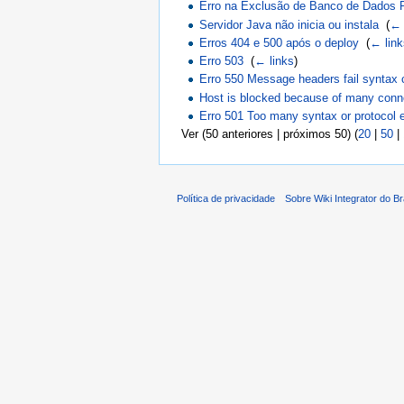
Erro na Exclusão de Banco de Dados
Servidor Java não inicia ou instala
‎
(
← 
Erros 404 e 500 após o deploy
‎
(
← lin
Erro 503
‎
(
← links
)
Erro 550 Message headers fail syntax
Host is blocked because of many conne
Erro 501 Too many syntax or protocol e
Ver (50 anteriores | próximos 50) (
20
|
50
|
Política de privacidade
Sobre Wiki Integrator do Br