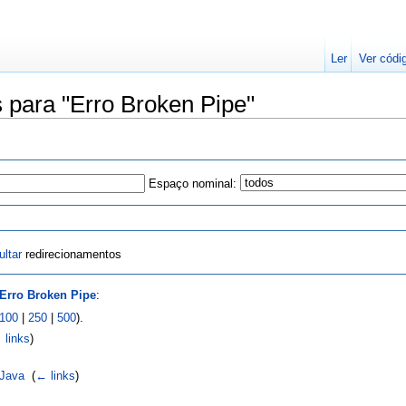
Ler
Ver códi
 para "Erro Broken Pipe"
Espaço nominal:
ltar
redirecionamentos
Erro Broken Pipe
:
100
|
250
|
500
).
 links
)
 Java
‎
(
← links
)