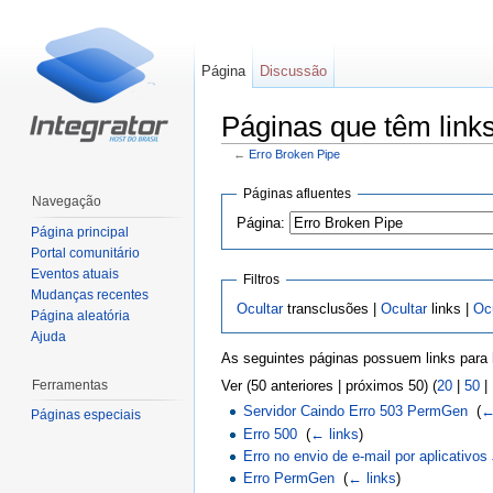
Página
Discussão
Páginas que têm links
←
Erro Broken Pipe
Ir para:
navegação
,
pesquisa
Páginas afluentes
Navegação
Página:
Página principal
Portal comunitário
Eventos atuais
Filtros
Mudanças recentes
Ocultar
transclusões |
Ocultar
links |
Ocu
Página aleatória
Ajuda
As seguintes páginas possuem links para
Ferramentas
Ver (50 anteriores | próximos 50) (
20
|
50
|
Servidor Caindo Erro 503 PermGen
‎
(
←
Páginas especiais
Erro 500
‎
(
← links
)
Erro no envio de e-mail por aplicativos
Erro PermGen
‎
(
← links
)