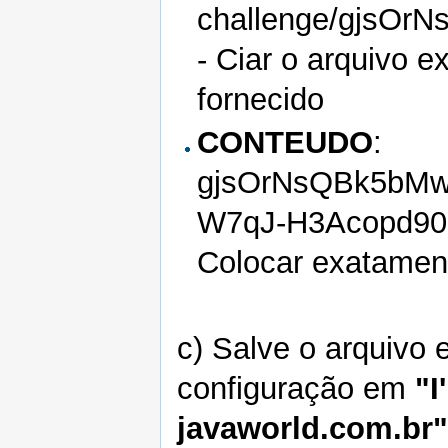
challenge/gjsO
- Ciar o arquivo 
fornecido
CONTEUDO
:
gjsOrNsQBk5bMw
W7qJ-H3Acopd90
Colocar exatament
c) Salve o arquivo 
configuração em
"I
javaworld.com.br"