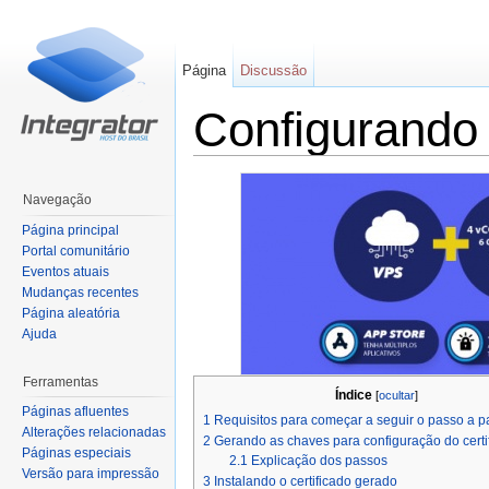
Página
Discussão
Configurando
Ir para:
navegação
,
pesquisa
Navegação
Página principal
Portal comunitário
Eventos atuais
Mudanças recentes
Página aleatória
Ajuda
Ferramentas
Índice
[
ocultar
]
Páginas afluentes
1
Requisitos para começar a seguir o passo a 
Alterações relacionadas
2
Gerando as chaves para configuração do cert
Páginas especiais
2.1
Explicação dos passos
Versão para impressão
3
Instalando o certificado gerado