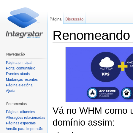
Página
Discussão
Renomeando 
Ir para:
navegação
,
pesquisa
Navegação
Página principal
Portal comunitário
Eventos atuais
Mudanças recentes
Página aleatória
Ajuda
Ferramentas
Vá no WHM como us
Páginas afluentes
Alterações relacionadas
domínio assim:
Páginas especiais
Versão para impressão