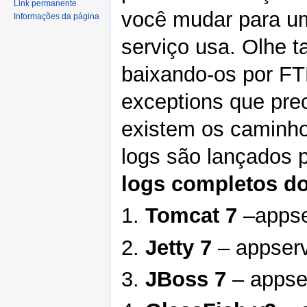
Link permanente
você mudar para u
Informações da página
serviço usa. Olhe t
baixando-os por FT
exceptions que pre
existem os caminho
logs são lançados p
logs completos do
1.
Tomcat 7
–appse
2.
Jetty 7
– appserv
3.
JBoss 7
– appser