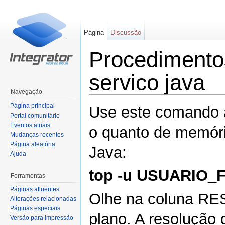
Página
Discussão
Procedimento
servico java
Navegação
Ir para:
navegação
,
pesquisa
Página principal
Use este comando a
Portal comunitário
Eventos atuais
o quanto de memóri
Mudanças recentes
Página aleatória
Java:
Ajuda
top -u USUARIO_
Ferramentas
Páginas afluentes
Olhe na coluna RE
Alterações relacionadas
Páginas especiais
plano. A resolução
Versão para impressão