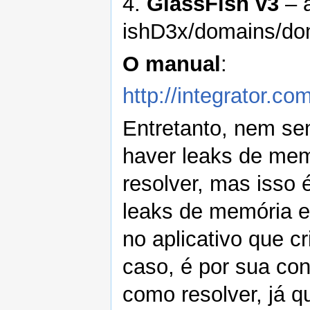
4.
GlassFish v3
– a
ishD3x/domains/do
O manual
:
http://integrator.c
Entretanto, nem se
haver leaks de mem
resolver, mas isso é
leaks de memória 
no aplicativo que c
caso, é por sua co
como resolver, já q