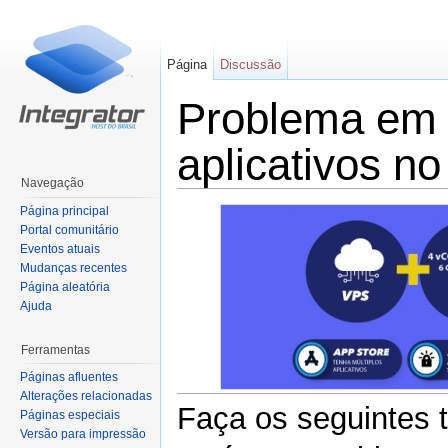
Página
Discussão
Problema em e
aplicativos n
Navegação
Ir para:
navegação
,
pesquisa
Página principal
Portal comunitário
Eventos atuais
Mudanças recentes
Página aleatória
Ajuda
Ferramentas
Páginas afluentes
Alterações relacionadas
Faça os seguintes t
Páginas especiais
Versão para impressão