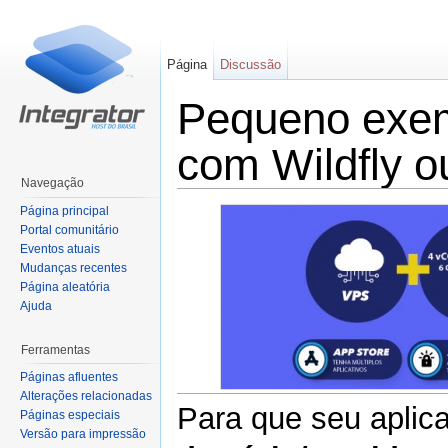
Página
Discussão
Pequeno exem
com Wildfly o
Navegação
Ir para:
navegação
,
pesquisa
Página principal
Portal comunitário
Eventos atuais
Mudanças recentes
Página aleatória
Ajuda
Ferramentas
Páginas afluentes
Alterações relacionadas
Para que seu aplica
Páginas especiais
Versão para impressão