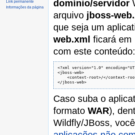
domínio/servidor
W
Link permanente
Informações da página
arquivo
jboss-web
que seja um aplic
web.xml
ficará em
com este conteúdo
<?xml version="1.0" encoding="UT
<jboss-web>

    <context-root>/</context-root
Caso suba o aplica
formato
WAR
), den
Wildfly/JBoss, você
aplicações não co