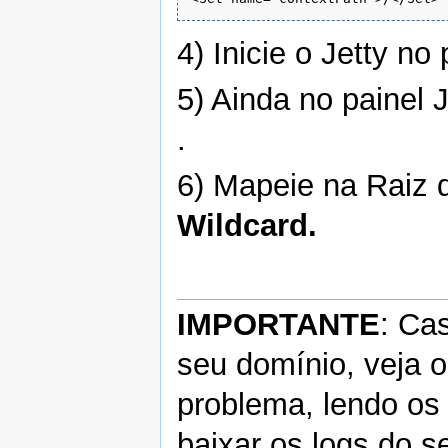
4) Inicie o Jetty n
5) Ainda no painel
.
6) Mapeie na Raiz 
Wildcard.
IMPORTANTE
: Ca
seu domínio, veja 
problema, lendo os 
baixar os logs do s