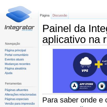
Página
Discussão
Painel da Int
aplicativo na 
Navegação
Ir para:
navegação
,
pesquisa
Página principal
Portal comunitário
Eventos atuais
Mudanças recentes
Página aleatória
Ajuda
Ferramentas
Páginas afluentes
Alterações relacionadas
Para saber onde e 
Páginas especiais
Versão para impressão