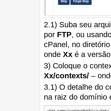
2.1) Suba seu arqu
por
FTP
, ou usand
cPanel, no diretóri
onde
Xx
é a versão
3) Coloque o conte
Xx/contexts/
– on
3.1) O detalhe do c
na raiz do domínio 