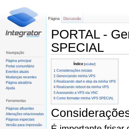
Página
Discussão
PORTAL - Ge
SPECIAL
Navegação
Ir para:
navegação
,
pesquisa
Página principal
Índice
[
ocultar
]
Portal comunitário
1
Considerações iniciais
Eventos atuais
2
Gerenciando minha VPS
Mudanças recentes
3
Realizando start e stop da minha VPS
Página aleatória
4
Realizando reboot da minha VPS
Ajuda
5
Acessando a VPS via VNC
6
Como formatar minha VPS SPECIAL
Ferramentas
Considerações 
Páginas afluentes
Alterações relacionadas
Páginas especiais
Versão para impressão
É importante frisar