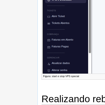
Figura: start e stop VPS special ‎
Realizando re