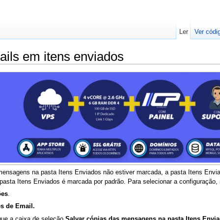
Ler
Ver códi
ails em itens enviados
 mensagens na pasta Itens Enviados não estiver marcada, a pasta Itens Env
asta Itens Enviados é marcada por padrão. Para selecionar a configuração, 
ões
.
s de Email.
que a caixa de seleção
Salvar cópias das mensagens na pasta Itens Envi