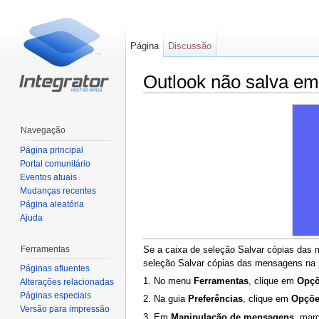
Página
Discussão
Outlook não salva em
Ir para:
navegação
,
pesquisa
Navegação
Página principal
Portal comunitário
Eventos atuais
Mudanças recentes
Página aleatória
Ajuda
Ferramentas
Se a caixa de seleção Salvar cópias das
seleção Salvar cópias das mensagens na p
Páginas afluentes
1. No menu
Ferramentas
, clique em
Opç
Alterações relacionadas
Páginas especiais
2. Na guia
Preferências
, clique em
Opçõe
Versão para impressão
3. Em
Manipulação de mensagens
, mar