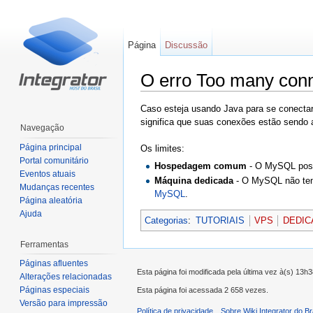
Página
Discussão
O erro Too many con
Ir para:
navegação
,
pesquisa
Caso esteja usando Java para se conecta
significa que suas conexões estão sendo 
Navegação
Página principal
Os limites:
Portal comunitário
Hospedagem comum
- O MySQL poss
Eventos atuais
Máquina dedicada
- O MySQL não tem 
Mudanças recentes
MySQL
.
Página aleatória
Ajuda
Categorias
:
TUTORIAIS
VPS
DEDIC
Ferramentas
Páginas afluentes
Esta página foi modificada pela última vez à(s) 13h
Alterações relacionadas
Páginas especiais
Esta página foi acessada 2 658 vezes.
Versão para impressão
Política de privacidade
Sobre Wiki Integrator do Br