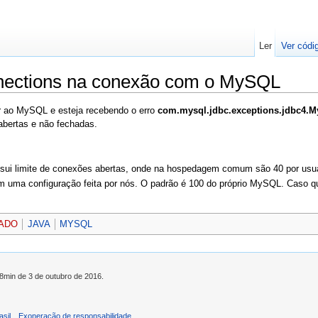
Ler
Ver códi
nections na conexão com o MySQL
r ao MySQL e esteja recebendo o erro
com.mysql.jdbc.exceptions.jdbc4.
abertas e não fechadas.
ui limite de conexões abertas, onde na hospedagem comum são 40 por usuá
uma configuração feita por nós. O padrão é 100 do próprio MySQL. Caso quei
ADO
JAVA
MYSQL
38min de 3 de outubro de 2016.
asil
Exoneração de responsabilidade