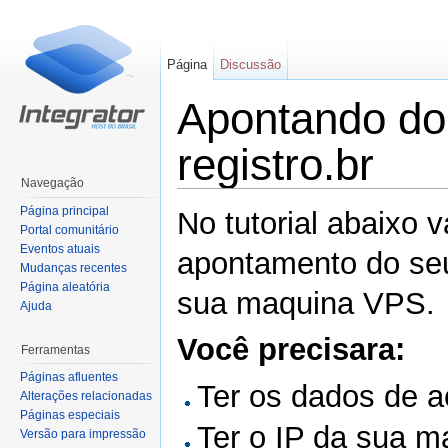
Página
Discussão
Apontando do
registro.br
Navegação
Ir para:
navegação
,
pesquisa
Página principal
No tutorial abaixo 
Portal comunitário
Eventos atuais
apontamento do seu
Mudanças recentes
Página aleatória
sua maquina VPS.
Ajuda
Você precisara:
Ferramentas
Páginas afluentes
Ter os dados de a
Alterações relacionadas
Páginas especiais
Ter o IP da sua m
Versão para impressão