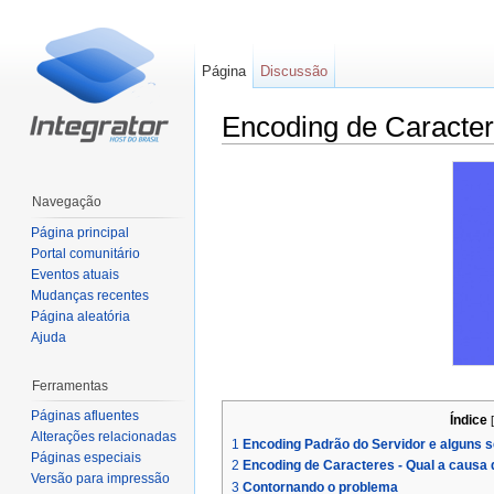
Página
Discussão
Encoding de Caracte
Ir para:
navegação
,
pesquisa
Navegação
Página principal
Portal comunitário
Eventos atuais
Mudanças recentes
Página aleatória
Ajuda
Ferramentas
Páginas afluentes
Índice
[
Alterações relacionadas
1
Encoding Padrão do Servidor e alguns s
Páginas especiais
2
Encoding de Caracteres - Qual a causa
Versão para impressão
3
Contornando o problema