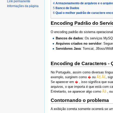
Link permanente
4
Armazenamento de arquivos e o arquiv
Informações da página
5
Banco de Dados
6
Qual o melhor padrão de caractere enc
Encoding Padrão do Servid
O encoding padrão do sistema operacional
Bancos de dados
: Os serviços MySQL
Arquivos criados no servidor
: Segue
Servidores Java
: Tomcat, JBoss/Wild
Encoding de Caracteres - 
No Português, assim como diversas língu
exemplo, surgirem como
�
ou
Ã§ Ã£
, si
Se aparecer em
�
, isso significa que s
arquivos, o que importa é que está com c
Entretanto, se aparecer algo como
Ã§
, o
Contornando o problema
A exibição correta somente ocorrerá se um