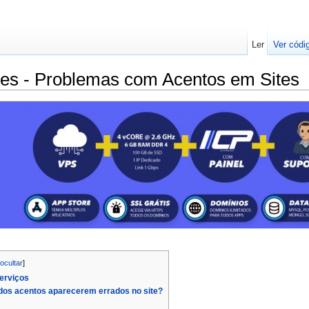
Ler
Ver códi
res - Problemas com Acentos em Sites
ocultar
]
erviços
 dos acentos aparecerem errados no site?