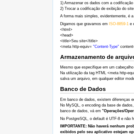
1) Armazenar os dados com a codificação 
2) Trocar a codificação de exibição do site
A forma mais simples, evidentemente, é a 
Digamos que gravamos em
ISO-8859-1
e 
<html>
<head>
<title>Seu site</title>
<meta http-equiv=
"Content-Type"
content
Armazenamento de arquivo
Mesmo que especifique em um cabeçalho us
Na utilização da tag HTML <meta http-equ
salva um arquivo, em qualquer editor mode
Banco de Dados
Em banco de dados, existem diferenças 
No MySQL, o encoding da base de dados, o
banco de dados, vá em
"Operações/Oper
No PostgreSQL, o default é UTF-8 e não 
IMPORTANTE: Não haverá nenhum proble
exibidos pelo seu aplicativo estejam 