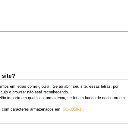
 site?
centos em letras como
ç
ou
ã
. Se ao abrir seu site, essas letras, por
, cujo o browser não está reconhecendo.
 Não importa em qual local armazenou, se foi em banco de dados ou em
m, com caracteres armazenados em
ISO-8859-1
.