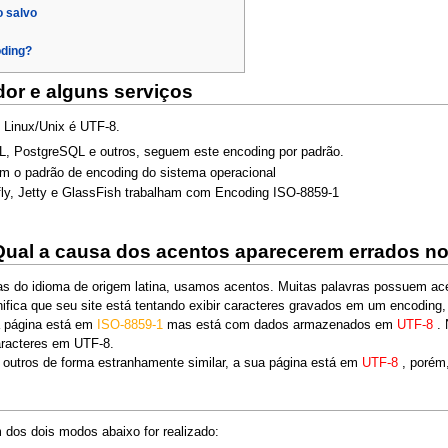
o salvo
oding?
or e alguns serviços
 Linux/Unix é UTF-8.
, PostgreSQL e outros, seguem este encoding por padrão.
m o padrão de encoding do sistema operacional
fly, Jetty e GlassFish trabalham com Encoding ISO-8859-1
Qual a causa dos acentos aparecerem errados no
as do idioma de origem latina, usamos acentos. Muitas palavras possuem a
gnifica que seu site está tentando exibir caracteres gravados em um encoding
ua página está em
ISO-8859-1
mas está com dados armazenados em
UTF-8
.
aracteres em UTF-8.
u outros de forma estranhamente similar, a sua página está em
UTF-8
, poré
 dos dois modos abaixo for realizado: