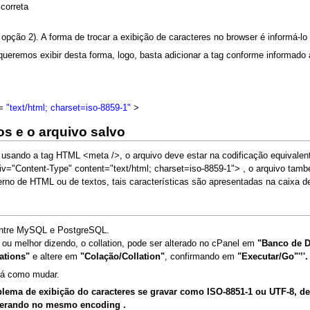
correta
opção 2). A forma de trocar a exibição de caracteres no browser é informá-
queremos exibir desta forma, logo, basta adicionar a tag conforme informado 
=
"text/html; charset=iso-8859-1"
>
s e o arquivo salvo
ando a tag HTML <meta />, o arquivo deve estar na codificação equivalente
iv="Content-Type" content="text/html; charset=iso-8859-1"> , o arquivo ta
rno de HTML ou de textos, tais características são apresentadas na caixa d
entre MySQL e PostgreSQL.
u melhor dizendo, o collation, pode ser alterado no cPanel em
"Banco de 
ations"
e altere em
"Colação/Collation"
, confirmando em
"Executar/Go"'’'.
há como mudar.
ma de exibição do caracteres se gravar como ISO-8851-1 ou UTF-8, de
operando no mesmo encoding .