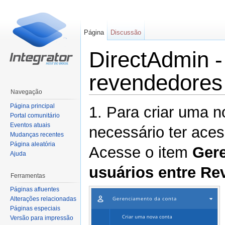
Página
Discussão
DirectAdmin -
revendedores
Navegação
Ir para:
navegação
,
pesquisa
Página principal
1. Para criar uma n
Portal comunitário
Eventos atuais
necessário ter ace
Mudanças recentes
Página aleatória
Acesse o item
Ger
Ajuda
usuários entre R
Ferramentas
Páginas afluentes
Alterações relacionadas
Páginas especiais
Versão para impressão