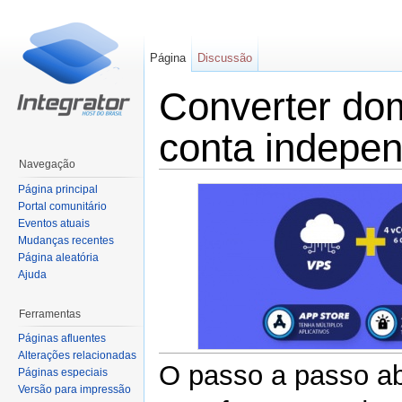
Página
Discussão
Converter do
conta indepe
Navegação
Ir para:
navegação
,
pesquisa
Página principal
Portal comunitário
Eventos atuais
Mudanças recentes
Página aleatória
Ajuda
Ferramentas
Páginas afluentes
Alterações relacionadas
O passo a passo ab
Páginas especiais
Versão para impressão