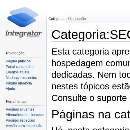
Categoria
Discussão
Categoria:
Ir para:
navegação
,
pesquisa
Esta categoria apr
Navegação
hospedagem comum,
Página principal
Portal comunitário
dedicadas. Nem tod
Eventos atuais
Mudanças recentes
Página aleatória
nestes tópicos estã
Ajuda
Consulte o suporte 
Ferramentas
Páginas afluentes
Páginas na c
Alterações relacionadas
Páginas especiais
Versão para impressão