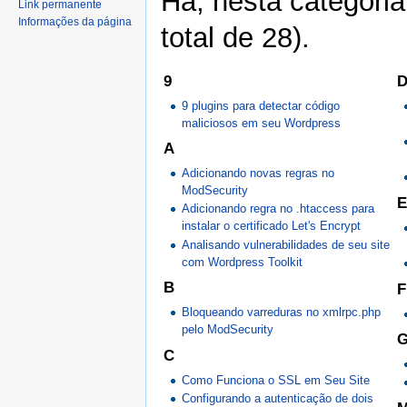
Há, nesta categoria
Link permanente
Informações da página
total de 28).
9
D
9 plugins para detectar código
maliciosos em seu Wordpress
A
Adicionando novas regras no
ModSecurity
E
Adicionando regra no .htaccess para
instalar o certificado Let's Encrypt
Analisando vulnerabilidades de seu site
com Wordpress Toolkit
B
F
Bloqueando varreduras no xmlrpc.php
pelo ModSecurity
C
Como Funciona o SSL em Seu Site
Configurando a autenticação de dois