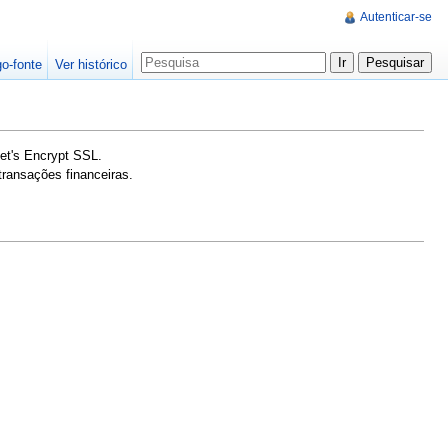
Autenticar-se
go-fonte
Ver histórico
Let's Encrypt SSL.
ransações financeiras.