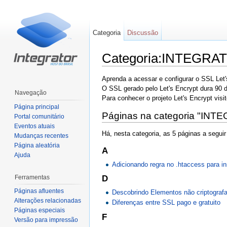
Categoria
Discussão
Categoria:INTEGR
Ir para:
navegação
,
pesquisa
Aprenda a acessar e configurar o SSL Let'
O SSL gerado pelo Let's Encrypt dura 90 
Navegação
Para conhecer o projeto Let's Encrypt visi
Página principal
Páginas na categoria "I
Portal comunitário
Eventos atuais
Há, nesta categoria, as 5 páginas a seguir 
Mudanças recentes
Página aleatória
A
Ajuda
Adicionando regra no .htaccess para ins
Ferramentas
D
Páginas afluentes
Descobrindo Elementos não criptogra
Alterações relacionadas
Diferenças entre SSL pago e gratuito
Páginas especiais
F
Versão para impressão