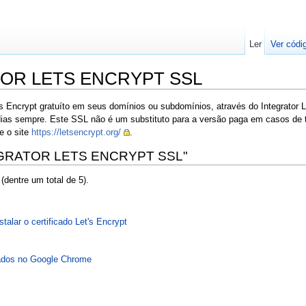
Ler
Ver códi
ATOR LETS ENCRYPT SSL
s Encrypt gratuíto em seus domínios ou subdomínios, através do Integrator 
dias sempre. Este SSL não é um substituto para a versão paga em casos de t
te o site
https://letsencrypt.org/
.
NTEGRATOR LETS ENCRYPT SSL"
(dentre um total de 5).
talar o certificado Let's Encrypt
fados no Google Chrome