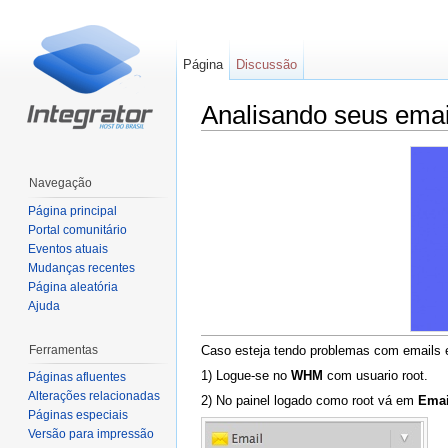
Página
Discussão
Analisando seus em
Ir para:
navegação
,
pesquisa
Navegação
Página principal
Portal comunitário
Eventos atuais
Mudanças recentes
Página aleatória
Ajuda
Ferramentas
Caso esteja tendo problemas com emails 
1) Logue-se no
WHM
com usuario root.
Páginas afluentes
Alterações relacionadas
2) No painel logado como root vá em
Emai
Páginas especiais
Versão para impressão