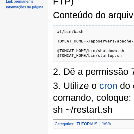
FTP)
Link permanente
Informações da página
Conteúdo do arquiv
#!/bin/bash
TOMCAT_HOME=~/appservers/apache-
$TOMCAT_HOME/bin/shutdown.sh

2. Dê a permissão 
3. Utilize o
cron
do 
comando, coloque:
sh ~/restart.sh
Categorias
:
TUTORIAIS
JAVA