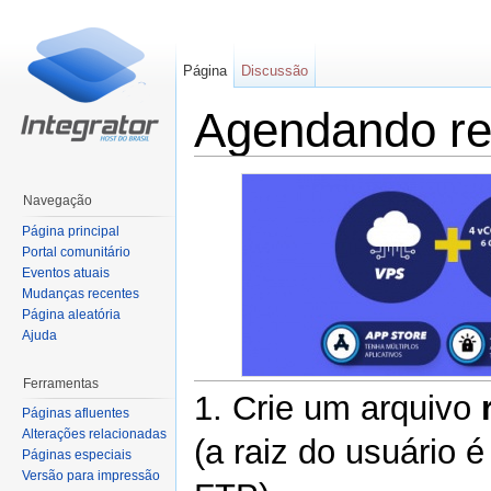
Página
Discussão
Agendando rei
Ir para:
navegação
,
pesquisa
Navegação
Página principal
Portal comunitário
Eventos atuais
Mudanças recentes
Página aleatória
Ajuda
Ferramentas
1. Crie um arquivo
Páginas afluentes
Alterações relacionadas
(a raiz do usuário 
Páginas especiais
Versão para impressão