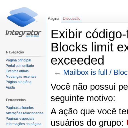
Página
Discussão
Exibir código-
Blocks limit e
Navegação
exceeded
Página principal
Portal comunitário
←
Mailbox is full / Bl
Eventos atuais
Mudanças recentes
Ir para:
navegação
,
pesquisa
Página aleatória
Você não possui per
Ajuda
seguinte motivo:
Ferramentas
Páginas afluentes
A ação que você ten
Alterações relacionadas
Páginas especiais
usuários do grupo:
Informações da página