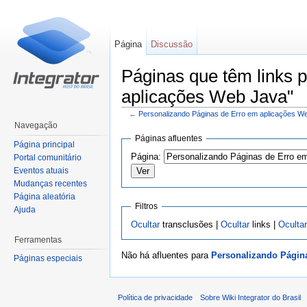
Página
Discussão
Páginas que têm links 
aplicações Web Java"
←
Personalizando Páginas de Erro em aplicações W
Ir para:
navegação
,
pesquisa
Navegação
Páginas afluentes
Página principal
Página:
Portal comunitário
Eventos atuais
Mudanças recentes
Página aleatória
Filtros
Ajuda
Ocultar
transclusões |
Ocultar
links |
Ocultar
Ferramentas
Não há afluentes para
Personalizando Págin
Páginas especiais
Política de privacidade
Sobre Wiki Integrator do Brasil