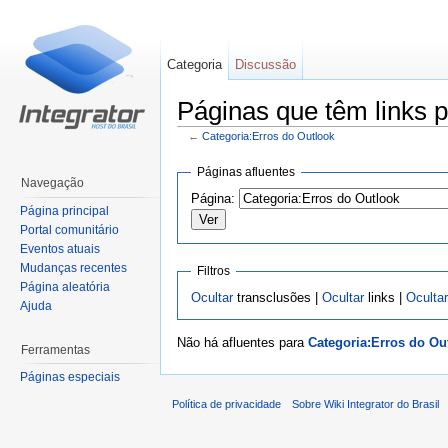
Categoria
Discussão
Páginas que têm links p
←
Categoria:Erros do Outlook
Ir para:
navegação
,
pesquisa
Páginas afluentes
Navegação
Página:
Página principal
Portal comunitário
Eventos atuais
Mudanças recentes
Filtros
Página aleatória
Ocultar
transclusões |
Ocultar
links |
Ocultar
Ajuda
Não há afluentes para
Categoria:Erros do Ou
Ferramentas
Páginas especiais
Política de privacidade
Sobre Wiki Integrator do Brasil