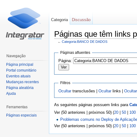
Categoria
Discussão
Páginas que têm link
←
Categoria:BANCO DE DADOS
Ir para:
navegação
,
pesquisa
Páginas afluentes
Navegação
Página:
Página principal
Portal comunitário
Eventos atuais
Mudanças recentes
Filtros
Página aleatória
Ocultar
transclusões |
Ocultar
links |
Ocultar
Ajuda
As seguintes páginas possuem links para
Cat
Ferramentas
Ver (50 anteriores | próximos 50) (
20
|
50
|
100
Páginas especiais
Problemas comuns no Deploy de Aplicaçõ
Ver (50 anteriores | próximos 50) (
20
|
50
|
100