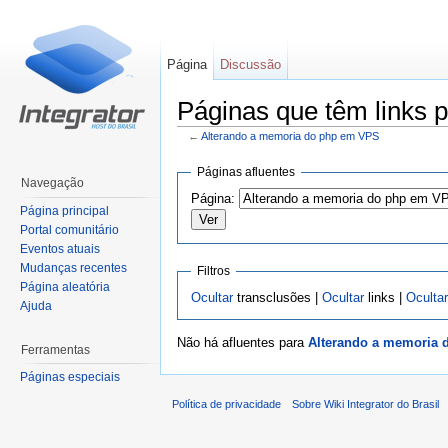
Página
Discussão
Páginas que têm links 
←
Alterando a memoria do php em VPS
Ir para:
navegação
,
pesquisa
Páginas afluentes
Navegação
Página:
Página principal
Portal comunitário
Eventos atuais
Mudanças recentes
Filtros
Página aleatória
Ocultar
transclusões |
Ocultar
links |
Ocultar
Ajuda
Não há afluentes para
Alterando a memoria
Ferramentas
Páginas especiais
Política de privacidade
Sobre Wiki Integrator do Brasil