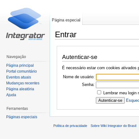
Página especial
Entrar
Ir para:
navegação
,
pesquisa
Autenticar-se
Navegação
Página principal
É necessário estar com cookies ativados pa
Portal comunitário
Nome de usuário:
Eventos atuais
Mudanças recentes
Senha:
Página aleatória
Lembrar meu login 
Ajuda
Esquec
Ferramentas
Páginas especiais
Política de privacidade
Sobre Wiki Integrator do Brasil