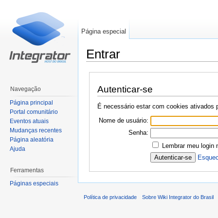
Página especial
Entrar
Ir para:
navegação
,
pesquisa
Autenticar-se
Navegação
Página principal
É necessário estar com cookies ativados pa
Portal comunitário
Nome de usuário:
Eventos atuais
Mudanças recentes
Senha:
Página aleatória
Lembrar meu login 
Ajuda
Esquec
Ferramentas
Páginas especiais
Política de privacidade
Sobre Wiki Integrator do Brasil