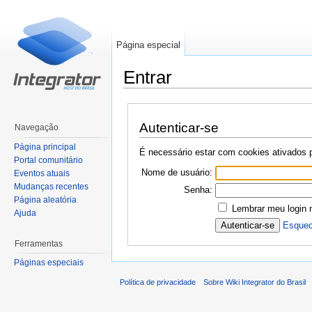
Página especial
Entrar
Ir para:
navegação
,
pesquisa
Autenticar-se
Navegação
Página principal
É necessário estar com cookies ativados pa
Portal comunitário
Nome de usuário:
Eventos atuais
Mudanças recentes
Senha:
Página aleatória
Lembrar meu login 
Ajuda
Esquec
Ferramentas
Páginas especiais
Política de privacidade
Sobre Wiki Integrator do Brasil