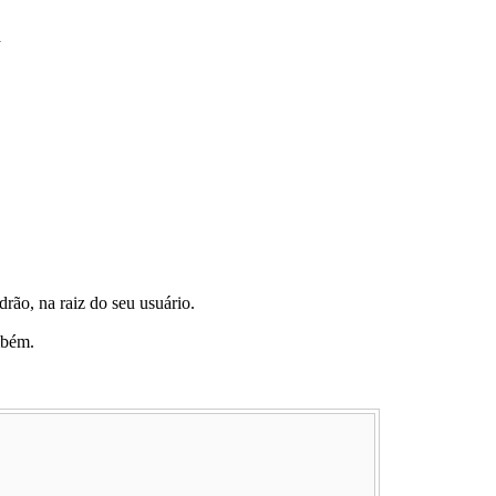
n
rão, na raiz do seu usuário.
mbém.