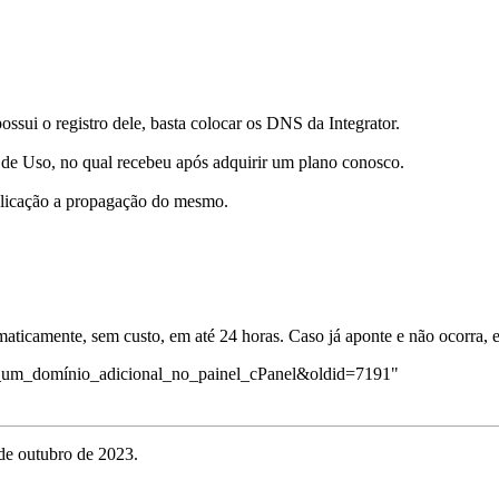
ossui o registro dele, basta colocar os DNS da Integrator.
 de Uso, no qual recebeu após adquirir um plano conosco.
blicação a propagação do mesmo.
icamente, sem custo, em até 24 horas. Caso já aponte e não ocorra, e
ndo_um_domínio_adicional_no_painel_cPanel&oldid=7191
"
 de outubro de 2023.