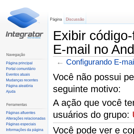
Página
Discussão
Exibir código
E-mail no And
Navegação
←
Configurando E-mail
Página principal
Ir para:
navegação
,
pesquisa
Portal comunitário
Você não possui per
Eventos atuais
Mudanças recentes
Página aleatória
seguinte motivo:
Ajuda
A ação que você ten
Ferramentas
usuários do grupo:
Páginas afluentes
Alterações relacionadas
Páginas especiais
Você pode ver e cop
Informações da página