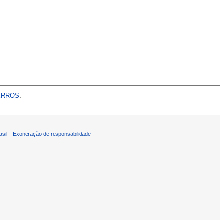
 ERROS
.
asil
Exoneração de responsabilidade