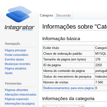
Categoria
Discussão
Informações sobre "Ca
Ir para:
navegação
,
pesquisa
Informação básica
Navegação
Exibir título
Categor
Página principal
Chave de ordenação padrão
MYSQL
Portal comunitário
Tamanho da página (em bytes)
176
Eventos atuais
Mudanças recentes
ID da página
2202
Página aleatória
Idioma do conteúdo da página
portuguê
Ajuda
Status do mecanismo de pesquisa
Indexáv
Número de visitas
7 560
Ferramentas
Redirecionamentos para esta página
0
Páginas afluentes
Alterações relacionadas
Informações da categoria
Páginas especiais
Informações da página