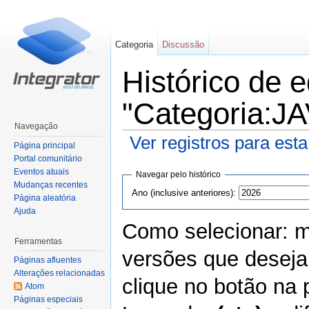
Categoria
Discussão
Histórico de 
"Categoria:J
Navegação
Ver registros para est
Página principal
Ir para:
navegação
,
pesquisa
Portal comunitário
Eventos atuais
Navegar pelo histórico
Mudanças recentes
Ano (inclusive anteriores):
Página aleatória
Ajuda
Como selecionar: m
Ferramentas
versões que deseja
Páginas afluentes
Alterações relacionadas
clique no botão na p
Atom
Páginas especiais