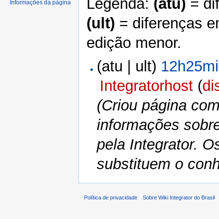
Legenda:
(atu)
= di
Informações da página
(ult)
= diferenças e
edição menor.
(atu | ult)
12h25mi
Integratorhost
(
di
(Criou página com 
informações sobre
pela Integrator. O
substituem o conhe
Política de privacidade
Sobre Wiki Integrator do Brasil