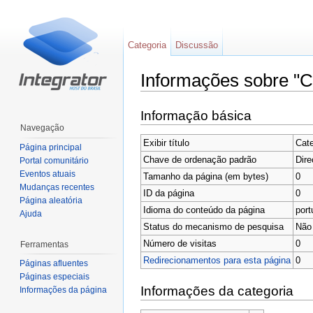
Categoria
Discussão
Informações sobre "C
Ir para:
navegação
,
pesquisa
Informação básica
Navegação
Exibir título
Cate
Página principal
Chave de ordenação padrão
Dir
Portal comunitário
Eventos atuais
Tamanho da página (em bytes)
0
Mudanças recentes
ID da página
0
Página aleatória
Idioma do conteúdo da página
port
Ajuda
Status do mecanismo de pesquisa
Não 
Número de visitas
0
Ferramentas
Redirecionamentos para esta página
0
Páginas afluentes
Páginas especiais
Informações da categoria
Informações da página