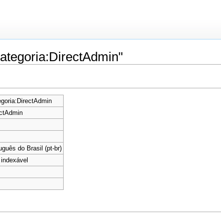
ategoria:DirectAdmin"
goria:DirectAdmin
ectAdmin
uguês do Brasil (pt-br)
indexável