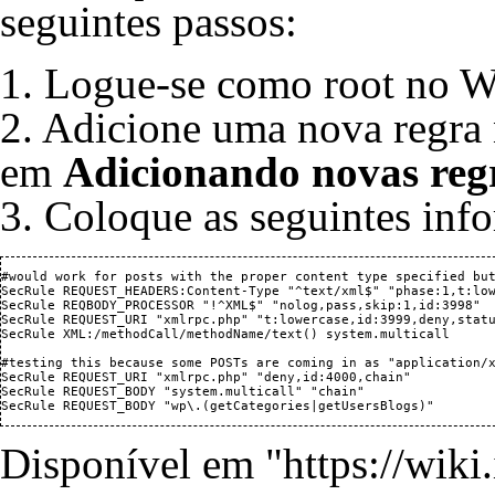
seguintes passos:
1. Logue-se como root no
2. Adicione uma nova regr
em
Adicionando novas reg
3. Coloque as seguintes inf
#would work for posts with the proper content type specified but
SecRule REQUEST_HEADERS:Content-Type "^text/xml$" "phase:1,t:low
SecRule REQBODY_PROCESSOR "!^XML$" "nolog,pass,skip:1,id:3998"

SecRule REQUEST_URI "xmlrpc.php" "t:lowercase,id:3999,deny,statu
SecRule XML:/methodCall/methodName/text() system.multicall

#testing this because some POSTs are coming in as "application/x
SecRule REQUEST_URI "xmlrpc.php" "deny,id:4000,chain"

SecRule REQUEST_BODY "system.multicall" "chain"

Disponível em "
https://wiki