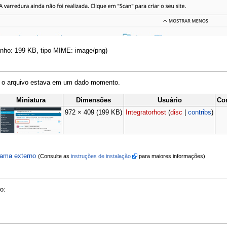
anho: 199 KB, tipo MIME: image/png)
o o arquivo estava em um dado momento.
Miniatura
Dimensões
Usuário
Co
972 × 409
(199 KB)
Integratorhost
(
disc
|
contribs
)
grama externo
(Consulte as
instruções de instalação
para maiores informações)
o: