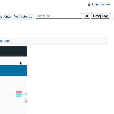
Autenticar-se
go-fonte
Ver histórico
tadados